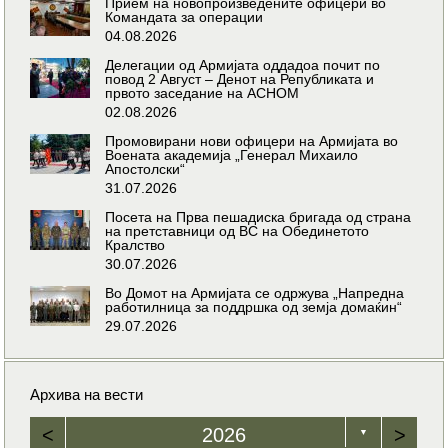
Прием на новопроизведените офицери во
Командата за операции
04.08.2026
Делегации од Армијата оддадоа почит по
повод 2 Август – Денот на Републиката и
првото заседание на АСНОМ
02.08.2026
Промовирани нови офицери на Армијата во
Воената академија „Генерал Михаило
Апостолски“
31.07.2026
Посета на Прва пешадиска бригада од страна
на претставници од ВС на Обединетото
Кралство
30.07.2026
Во Домот на Армијата се одржува „Напредна
работилница за поддршка од земја домаќин“
29.07.2026
Архива на вести
<
2026
>
▼