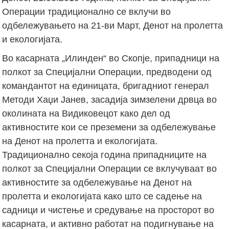
Операции традиционално се вклучи во
одбележувањето на 21-ви Март, Денот на пролетта
и екологијата.
Во касарната „Илинден“ во Скопје, припадници на
полкот за Специјални Операции, предводени од
командантот на единицата, бригадниот генерал
Методи Хаџи Јанев, засадија зимзелени дрвца во
околината на Видиковецот како дел од
активностите кои се преземени за одбележување
на Денот на пролетта и екологијата.
Традиционално секоја година припадниците на
полкот за Специјални Операции се вклучуваат во
активностите за одбележување на Денот на
пролетта и екологијата како што се садење на
садници и чистење и средување на просторот во
касарната, и активно работат на подигнување на