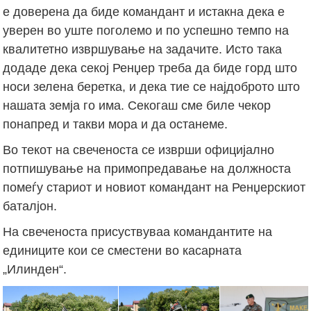
е доверена да биде командант и истакна дека е
уверен во уште поголемо и по успешно темпо на
квалитетно извршување на задачите. Исто така
додаде дека секој Ренџер треба да биде горд што
носи зелена беретка, и дека тие се најдоброто што
нашата земја го има. Секогаш сме биле чекор
понапред и такви мора и да останеме.
Во текот на свеченоста се изврши официјално
потпишување на примопредавање на должноста
помеѓу стариот и новиот командант на Ренџерскиот
баталјон.
На свеченоста присуствуваа командантите на
единиците кои се сместени во касарната
„Илинден“.