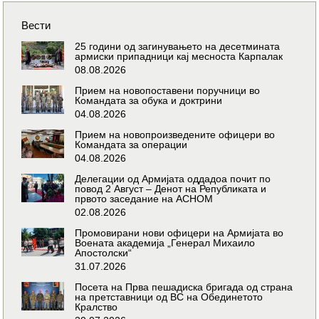
Вести
25 години од загинувањето на десетмината
армиски припадници кај месноста Карпалак
08.08.2026
Прием на новопоставени поручници во
Командата за обука и доктрини
04.08.2026
Прием на новопроизведените офицери во
Командата за операции
04.08.2026
Делегации од Армијата оддадоа почит по
повод 2 Август – Денот на Републиката и
првото заседание на АСНОМ
02.08.2026
Промовирани нови офицери на Армијата во
Воената академија „Генерал Михаило
Апостолски“
31.07.2026
Посета на Прва пешадиска бригада од страна
на претставници од ВС на Обединетото
Кралство