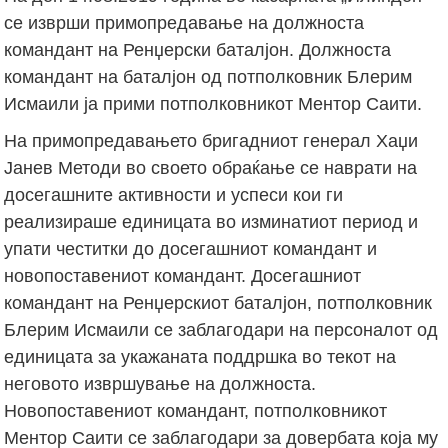
се изврши примопредавање на должноста
командант на Ренџерски баталјон. Должноста
командант на баталјон од потполковник Блерим
Исмаили ја прими потполковникот Ментор Саити.
На примопредавањето бригадниот генерал Хаџи
Јанев Методи во своето обраќање се наврати на
досегашните активности и успеси кои ги
реализираше единицата во изминатиот период и
упати честитки до досегашниот командант и
новопоставениот командант. Досегашниот
командант на Ренџерскиот баталјон, потполковник
Блерим Исмаили се заблагодари на персоналот од
единицата за укажаната поддршка во текот на
неговото извршување на должноста.
Новопоставениот командант, потполковникот
Ментор Саити се заблагодари за довербата која му