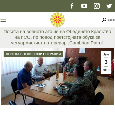
Facebook
YouTube
Instag
T
page
page
page
p
Searc
Барај
opens
opens
opens
o
Посета на военото аташе на Обединето Кралство
на пСО, по повод претстојната обука за
in
in
in
i
меѓуармискиот натпревар „Cambrian Patrol“
You are here:
new
new
new
n
ПОЛК ЗА СПЕЦИЈАЛНИ ОПЕРАЦИИ
Јул
3
window
window
windo
w
2019