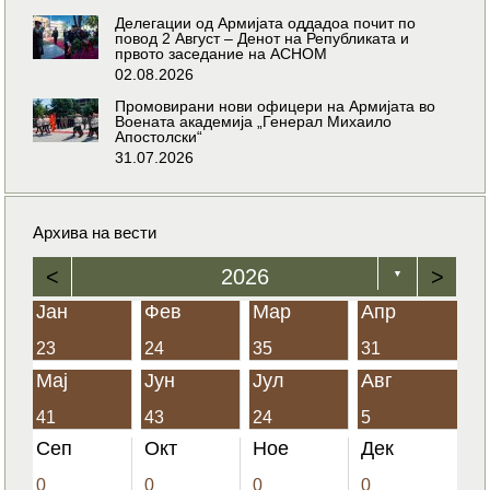
Делегации од Армијата оддадоа почит по
повод 2 Август – Денот на Републиката и
првото заседание на АСНОМ
02.08.2026
Промовирани нови офицери на Армијата во
Воената академија „Генерал Михаило
Апостолски“
31.07.2026
Архива на вести
<
2026
>
▼
Јан
Фев
Мар
Апр
23
24
35
31
Мај
Јун
Јул
Авг
41
43
24
5
Сеп
Окт
Ное
Дек
0
0
0
0