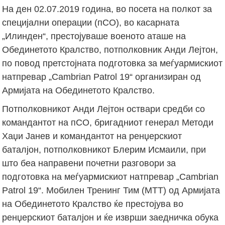
На ден 02.07.2019 година, во посета на полкот за
специјални операции (пСО), во касарната
„Илинден“, престојуваше военото аташе на
Обединетото Кралство, потполковник Анди Лејтон,
по повод претстојната подготовка за меѓуармискиот
натпревар „Cambrian Patrol 19“ организиран од
Армијата на Обединетото Кралство.
Потполковникот Анди Лејтон оствари средби со
командантот на пСО, бригадниот генерал Методи
Хаџи Јанев и командантот на ренџерскиот
баталјон, потполковникот Блерим Исмаили, при
што беа направени почетни разговори за
подготовка на меѓуармискиот натпревар „Cambrian
Patrol 19“. Мобилен Тренинг Тим (МТТ) од Армијата
на Обединетото Кралство ќе престојува во
ренџерскиот баталјон и ќе изврши заедничка обука