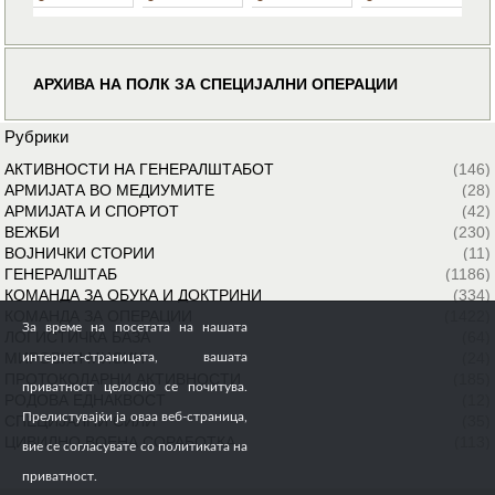
АРХИВА НА ПОЛК ЗА СПЕЦИЈАЛНИ ОПЕРАЦИИ
Рубрики
АКТИВНОСТИ НА ГЕНЕРАЛШТАБОТ
(146)
АРМИЈАТА ВО МЕДИУМИТЕ
(28)
АРМИЈАТА И СПОРТОТ
(42)
ВЕЖБИ
(230)
ВОЈНИЧКИ СТОРИИ
(11)
ГЕНЕРАЛШТАБ
(1186)
КОМАНДА ЗА ОБУКА И ДОКТРИНИ
(334)
КОМАНДА ЗА ОПЕРАЦИИ
(1422)
За време на посетата на нашата
ЛОГИСТИЧКА БАЗА
(64)
МИРОВНИ МИСИИ
(24)
интернет-страницата, вашата
ПРОТОКОЛАРНИ АКТИВНОСТИ
(185)
приватност целосно се почитува.
РОДОВА ЕДНАКВОСТ
(12)
Прелистувајќи ја оваа веб-страница,
СПЕЦИЈАЛНИ СИЛИ
(35)
ЦИВИЛНО ВОЕНА СОРАБОТКА
(113)
вие се согласувате со политиката на
приватност.