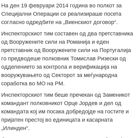
На ден 19 февруари 2014 година во полкот за
Специјални Операции се реализираше посета
согласно одредбите на „Виенскиот договор“.
Инспекторскиот тим составен од два претставника
од Вооружените сили на Романија и еден
претставник од Вооружените сили на Португалија
го предводеше полковник Томислав Ризески од
одделението за контрола и верификација на
вооружувањето од Секторот за меѓународна
соработка во МО на РМ.
Инспекторскиот тим беше пречекан од Заменикот
командант полковникот Орце Јордев и дел од
командата кој им посака добредојде на гостите и
пријатен престој во единицата и касарната
„Илинден“.