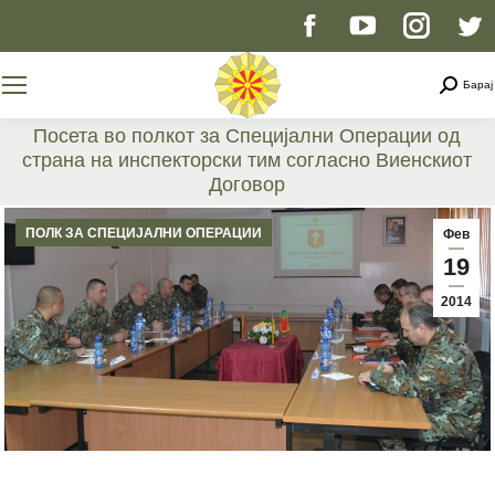
Facebook
YouTube
Instag
T
page
page
page
p
Searc
Барај
opens
opens
opens
o
Посета во полкот за Специјални Операции од
страна на инспекторски тим согласно Виенскиот
in
in
in
i
Договор
You are here:
new
new
new
n
ПОЛК ЗА СПЕЦИЈАЛНИ ОПЕРАЦИИ
Фев
19
window
window
windo
w
2014