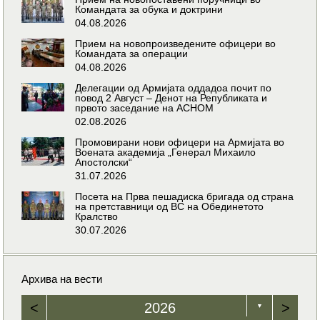
Командата за обука и доктрини
04.08.2026
Прием на новопроизведените офицери во
Командата за операции
04.08.2026
Делегации од Армијата оддадоа почит по
повод 2 Август – Денот на Републиката и
првото заседание на АСНОМ
02.08.2026
Промовирани нови офицери на Армијата во
Воената академија „Генерал Михаило
Апостолски“
31.07.2026
Посета на Прва пешадиска бригада од страна
на претставници од ВС на Обединетото
Кралство
30.07.2026
Архива на вести
<
2026
>
▼