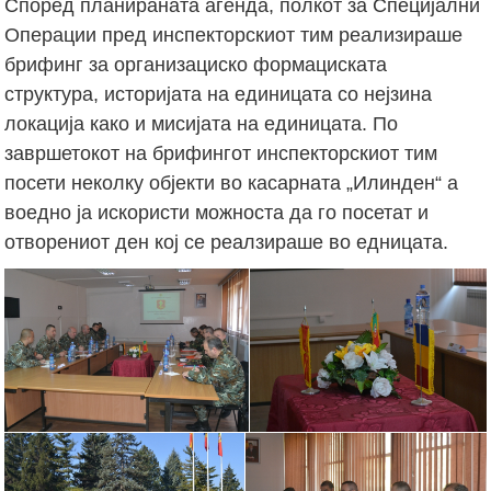
Според планираната агенда, полкот за Специјални
Операции пред инспекторскиот тим реализираше
брифинг за организациско формациската
структура, историјата на единицата со нејзина
локација како и мисијата на единицата. По
завршетокот на брифингот инспекторскиот тим
посети неколку објекти во касарната „Илинден“ а
воедно ја искористи можноста да го посетат и
отворениот ден кој се реалзираше во едницата.