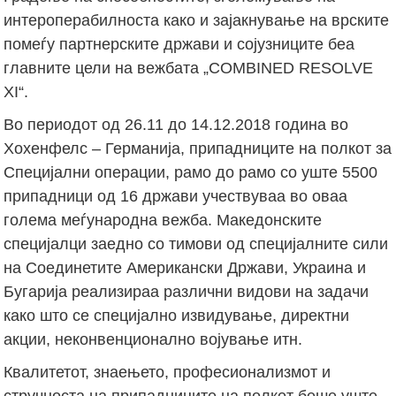
интероперабилноста како и зајакнување на врските
помеѓу партнерските држави и сојузниците беа
главните цели на вежбата „COMBINED RESOLVE
XI“.
Во периодот од 26.11 до 14.12.2018 година во
Хохенфелс – Германија, припадниците на полкот за
Специјални операции, рамо до рамо со уште 5500
припадници од 16 држави учествуваа во оваа
голема меѓународна вежба. Македонските
специјалци заедно со тимови од специјалните сили
на Соединетите Американски Држави, Украина и
Бугарија реализираа различни видови на задачи
како што се специјално извидување, директни
акции, неконвенционално војување итн.
Квалитетот, знаењето, професионализмот и
стручноста на припадниците на полкот беше уште