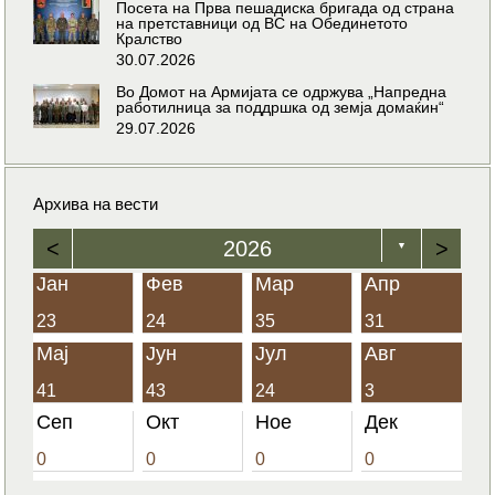
Посета на Прва пешадиска бригада од страна
на претставници од ВС на Обединетото
Кралство
30.07.2026
Во Домот на Армијата се одржува „Напредна
работилница за поддршка од земја домаќин“
29.07.2026
Архива на вести
<
2026
>
▼
Јан
Фев
Мар
Апр
23
24
35
31
Мај
Јун
Јул
Авг
41
43
24
3
Сеп
Окт
Ное
Дек
0
0
0
0