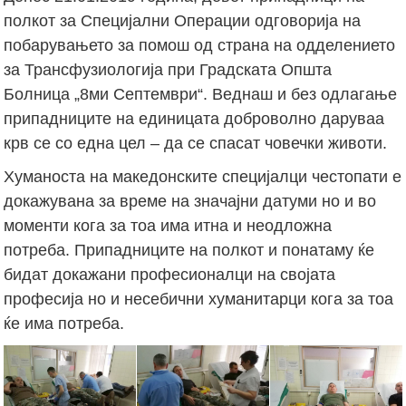
полкот за Специјални Операции одговорија на
побарувањето за помош од страна на одделението
за Трансфузиологија при Градската Општа
Болница „8ми Септември“. Веднаш и без одлагање
припадниците на единицата доброволно даруваа
крв се со една цел – да се спасат човечки животи.
Хуманоста на македонските специјалци честопати е
докажувана за време на значајни датуми но и во
моменти кога за тоа има итна и неодложна
потреба. Припадниците на полкот и понатаму ќе
бидат докажани професионалци на својата
професија но и несебични хуманитарци кога за тоа
ќе има потреба.