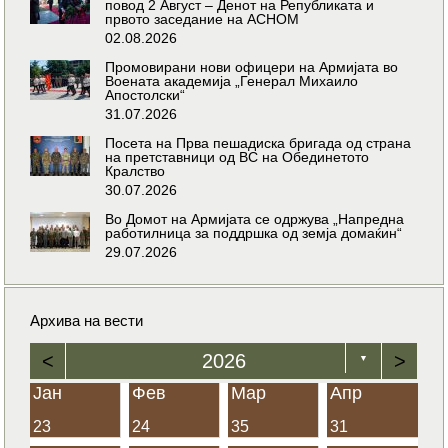
повод 2 Август – Денот на Републиката и
првото заседание на АСНОМ
02.08.2026
Промовирани нови офицери на Армијата во
Воената академија „Генерал Михаило
Апостолски“
31.07.2026
Посета на Прва пешадиска бригада од страна
на претставници од ВС на Обединетото
Кралство
30.07.2026
Во Домот на Армијата се одржува „Напредна
работилница за поддршка од земја домаќин“
29.07.2026
Архива на вести
<
2026
>
▼
Јан
Фев
Мар
Апр
23
24
35
31