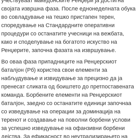
учествуваат македонските Ренџери ја достигна
својата извршна фаза. После еднонеделната обука
во совладување на тешко пристапен терен,
споредување на Стандардните оперативни
процедури со останатите учесници на вежбата,
како и споделување на богатото искуство на
Ренџерите, започна фазата на извршување.
Во оваа фаза припадниците на Ренџерскиот
баталјон (Рб) користеа свои елементи за
набљудување и извидување за прецизно да ја
пренесат сликата од боиштето до претпоставената
команда. Борбените елементи на Ренџерскиот
баталјон, заедно со останатите единици започнаа
со изведување на операции за доминација на
теренот и создавање на поволни борбени услови
за успешно изведување на офанзивни борбени
дејства. За ефикасност во неутрализирањето на