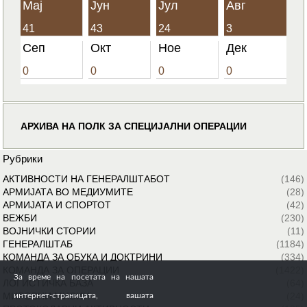
Мај
Јун
Јул
Авг
41
43
24
3
Сеп
Окт
Ное
Дек
0
0
0
0
АРХИВА НА ПОЛК ЗА СПЕЦИЈАЛНИ ОПЕРАЦИИ
Рубрики
АКТИВНОСТИ НА ГЕНЕРАЛШТАБОТ
(146)
АРМИЈАТА ВО МЕДИУМИТЕ
(28)
АРМИЈАТА И СПОРТОТ
(42)
ВЕЖБИ
(230)
ВОЈНИЧКИ СТОРИИ
(11)
ГЕНЕРАЛШТАБ
(1184)
КОМАНДА ЗА ОБУКА И ДОКТРИНИ
(334)
КОМАНДА ЗА ОПЕРАЦИИ
(1422)
За време на посетата на нашата
ЛОГИСТИЧКА БАЗА
(64)
МИРОВНИ МИСИИ
(24)
интернет-страницата, вашата