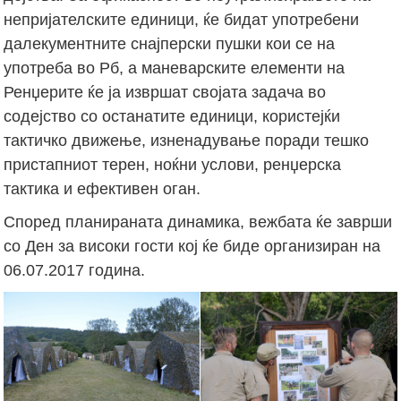
непријателските единици, ќе бидат употребени
далекументните снајперски пушки кои се на
употреба во Рб, а маневарските елементи на
Ренџерите ќе ја извршат својата задача во
содејство со останатите единици, користејќи
тактичко движење, изненадување поради тешко
пристапниот терен, ноќни услови, ренџерска
тактика и ефективен оган.
Според планираната динамика, вежбата ќе заврши
со Ден за високи гости кој ќе биде организиран на
06.07.2017 година.