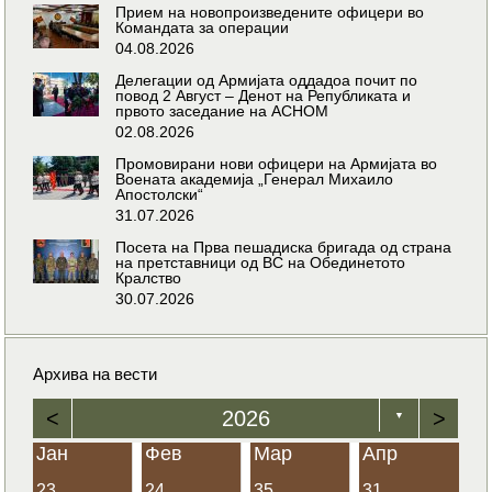
Прием на новопроизведените офицери во
Командата за операции
04.08.2026
Делегации од Армијата оддадоа почит по
повод 2 Август – Денот на Републиката и
првото заседание на АСНОМ
02.08.2026
Промовирани нови офицери на Армијата во
Воената академија „Генерал Михаило
Апостолски“
31.07.2026
Посета на Прва пешадиска бригада од страна
на претставници од ВС на Обединетото
Кралство
30.07.2026
Архива на вести
<
2026
>
▼
Јан
Фев
Мар
Апр
23
24
35
31