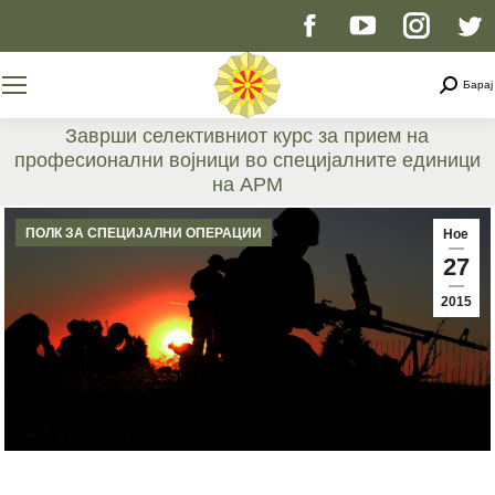
Facebook
YouTube
Instag
T
page
page
page
p
Searc
Барај
opens
opens
opens
o
Заврши селективниот курс за прием на
професионални војници во специјалните единици
in
in
in
i
на АРМ
You are here:
new
new
new
n
ПОЛК ЗА СПЕЦИЈАЛНИ ОПЕРАЦИИ
Ное
27
window
window
windo
w
2015