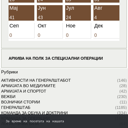
Мај
Јун
Јул
Авг
41
43
24
4
Сеп
Окт
Ное
Дек
0
0
0
0
АРХИВА НА ПОЛК ЗА СПЕЦИЈАЛНИ ОПЕРАЦИИ
Рубрики
АКТИВНОСТИ НА ГЕНЕРАЛШТАБОТ
(146)
АРМИЈАТА ВО МЕДИУМИТЕ
(28)
АРМИЈАТА И СПОРТОТ
(42)
ВЕЖБИ
(230)
ВОЈНИЧКИ СТОРИИ
(11)
ГЕНЕРАЛШТАБ
(1185)
КОМАНДА ЗА ОБУКА И ДОКТРИНИ
(334)
КОМАНДА ЗА ОПЕРАЦИИ
(1422)
За време на посетата на нашата
ЛОГИСТИЧКА БАЗА
(64)