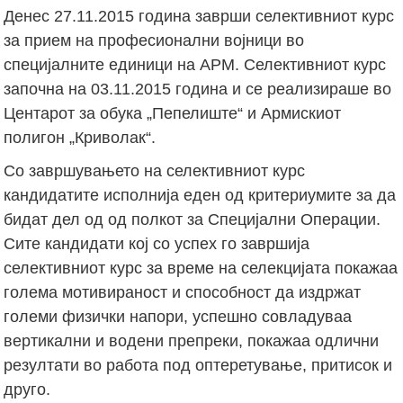
Денес 27.11.2015 година заврши селективниот курс
за прием на професионални војници во
специјалните единици на АРМ. Селективниот курс
започна на 03.11.2015 година и се реализираше во
Центарот за обука „Пепелиште“ и Армискиот
полигон „Криволак“.
Со завршувањето на селективниот курс
кандидатите исполнија еден од критериумите за да
бидат дел од од полкот за Специјални Операции.
Сите кандидати кој со успех го завршија
селективниот курс за време на селекцијата покажаа
голема мотивираност и способност да издржат
големи физички напори, успешно совладуваа
вертикални и водени препреки, покажаа одлични
резултати во работа под оптеретување, притисок и
друго.