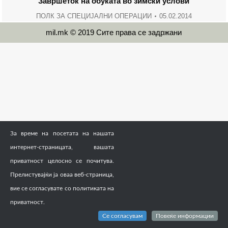
Завршеток на обукaта во зимски услови
ПОЛК ЗА СПЕЦИЈАЛНИ ОПЕРАЦИИ
05.02.2014
mil.mk © 2019 Сите права се задржани
За време на посетата на нашата
интернет-страницата, вашата
приватност целосно се почитува.
Прелистувајќи ја оваа веб-страница,
вие се согласувате со политиката на
приватност.
Се согласувам
Повеќе информации