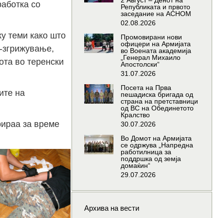
2 Август – Денот на
работка со
Републиката и првото
заседание на АСНОМ
02.08.2026
у теми како што
Промовирани нови
офицери на Армијата
с-згрижување,
во Воената академија
„Генерал Михаило
ота во теренски
Апостолски“
31.07.2026
Посета на Прва
ите на
пешадиска бригада од
страна на претставници
од ВС на Обединетото
Кралство
рираа за време
30.07.2026
Во Домот на Армијата
се одржува „Напредна
работилница за
поддршка од земја
домаќин“
29.07.2026
Архива на вести