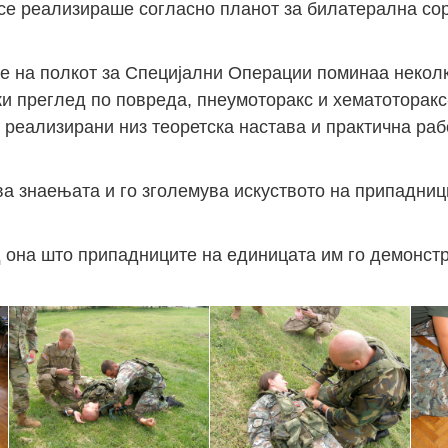
с се реализираше согласно планот за билатерална со
е на полкот за Специјални Операции поминаа неколк
ки преглед по повреда, пнеумоторакс и хематоторак
 реализирани низ теоретска настава и практична раб
ва знаењата и го зголемува искуството на припадниц
 она што припадниците на единицата им го демонст