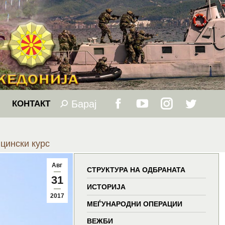
Барај
Search:
КОНТАКТ
Facebook
YouTube
Instagram
Twitter
page
page
page
page
цински курс
opens
opens
opens
opens
Авг
СТРУКТУРА НА ОДБРАНАТА
31
in
in
in
in
ИСТОРИЈА
2017
МЕЃУНАРОДНИ ОПЕРАЦИИ
new
new
new
new
ВЕЖБИ