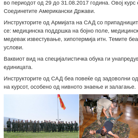
во периодот од 29 до 31.08.2017 година. Овој кур
Соединетите Американски Држави.
Инструкторите од Армијата на САД со припадницит
се: медицинска поддршка на бојно поле, медицинс
медевак известување, хипотермија итн. Темите беа
услови.
Ваквиот вид на специјалистичка обука ги унапреду
единицата.
Инструкторите од САД беа повеќе од задоволни од
на курсот, особено од нивното знаење и залагање.