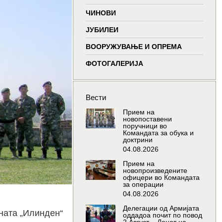
window
window
window
window
ЧИНОВИ
ЈУБИЛЕИ
ВООРУЖУВАЊЕ И ОПРЕМА
ФОТОГАЛЕРИЈА
Вести
Прием на
новопоставени
поручници во
Командата за обука и
доктрини
04.08.2026
Прием на
новопроизведените
офицери во Командата
за операции
04.08.2026
Делегации од Армијата
ната „Илинден“
оддадоа почит по повод