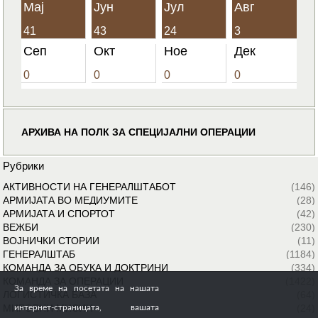
Мај
Јун
Јул
Авг
41
43
24
3
Сеп
Окт
Ное
Дек
0
0
0
0
АРХИВА НА ПОЛК ЗА СПЕЦИЈАЛНИ ОПЕРАЦИИ
Рубрики
АКТИВНОСТИ НА ГЕНЕРАЛШТАБОТ
(146)
АРМИЈАТА ВО МЕДИУМИТЕ
(28)
АРМИЈАТА И СПОРТОТ
(42)
ВЕЖБИ
(230)
ВОЈНИЧКИ СТОРИИ
(11)
ГЕНЕРАЛШТАБ
(1184)
КОМАНДА ЗА ОБУКА И ДОКТРИНИ
(334)
КОМАНДА ЗА ОПЕРАЦИИ
(1422)
За време на посетата на нашата
ЛОГИСТИЧКА БАЗА
(64)
МИРОВНИ МИСИИ
(24)
интернет-страницата, вашата