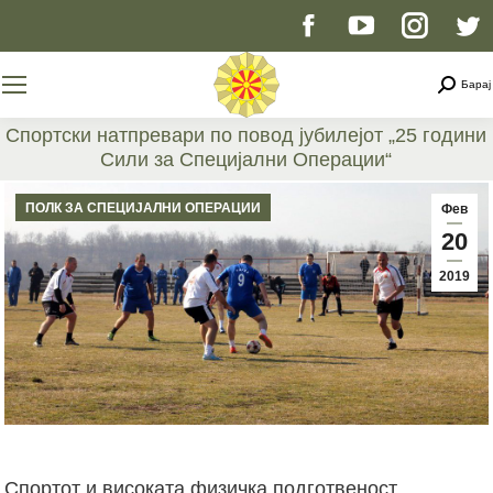
Facebook
YouTube
Instag
T
page
page
page
p
Searc
Барај
opens
opens
opens
o
Спортски натпревари по повод јубилејот „25 години
Сили за Специјални Операции“
in
in
in
i
You are here:
ПОЛК ЗА СПЕЦИЈАЛНИ ОПЕРАЦИИ
Фев
new
new
new
n
20
2019
window
window
windo
w
Спортот и високата физичка подготвеност