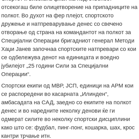
отсекогаш биле олицетворение на припадниците на
полкот. Во духот на фер плејот, спортското
дружење и натпреварување денес со свечено
отворање од страна на командантот на полкот за
Специјални Операции бригадниот генерал Методи
Хаџи Јанев започнаа спортските натпревари со кои
се одбележува денот на единицата и воедно
јубилејот „25 години Сили за Специјални
Операции“.
Спортски екипи од МВР, ЈСП, единици на АРМ кои
се распоредени во касарната „Илинден“,
амбасадата на САД, заедно со екипите на полкот
денес и во наредните неколку денови ќе ги
одмерат силите во неколку спортски дисциплини
како што се: фудбал, пинг-понг, кошарка, шах, крос
кантри трчање итн.