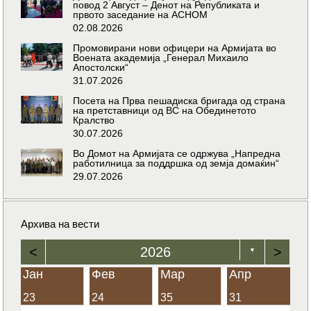
повод 2 Август – Денот на Републиката и
првото заседание на АСНОМ
02.08.2026
Промовирани нови офицери на Армијата во
Воената академија „Генерал Михаило
Апостолски“
31.07.2026
Посета на Прва пешадиска бригада од страна
на претставници од ВС на Обединетото
Кралство
30.07.2026
Во Домот на Армијата се одржува „Напредна
работилница за поддршка од земја домаќин“
29.07.2026
Архива на вести
<
2026
>
▼
Јан
Фев
Мар
Апр
23
24
35
31