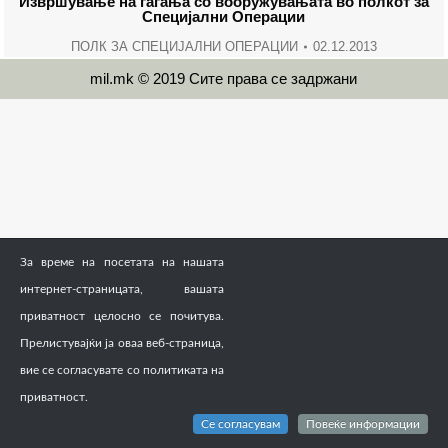
Извршување на гаѓања со вооружувањата во полкот за
Специјални Операции
ПОЛК ЗА СПЕЦИЈАЛНИ ОПЕРАЦИИ
02.12.2013
mil.mk © 2019 Сите права се задржани
За време на посетата на нашата
интернет-страницата, вашата
приватност целосно се почитува.
Прелистувајќи ја оваа веб-страница,
вие се согласувате со политиката на
приватност.
Се согласувам
Повеќе информации