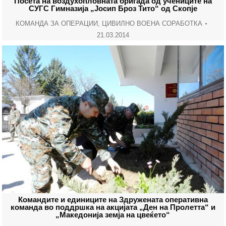
Посета на воздухопловната бригада од учениците на
СУГС Гимназија „Јосип Броз Тито“ од Скопје
КОМАНДА ЗА ОПЕРАЦИИ
,
ЦИВИЛНО ВОЕНА СОРАБОТКА
21.03.2014
Командите и единиците на Здружената оперативна
команда во поддршка на акцијата „Ден на Пролетта“ и
„Македонија земја на цвеќето“