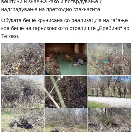
вештини и знаења како и потврдување и
надградување на претходно стекнатите.
Обуката беше крунисана со реализација на гаѓање
кое беше на гарнизонското стрелиште „Еребино“ во
Тетово.