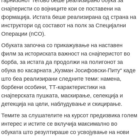
гарнизонот Тетово беше реализирано обука за
снајперисти со војниците кои се поставени на
формација. Истата беше реализирана од страна на
инструктори од составот на полк за Специјални
Операции (пСО).
Обуката започна со прикажување на наставен
филм за историската важност на снајперистот во
борба, за истата да продолжи на полигонот за
обука во касарната „Кузман Јосифовски-Питу“ каде
што беа реализирани следните теми: намена,
борбени особини, ТТ-карактеристики на
снајперската пушката, маскирање, селекција и
детекција на цели, наблудување и скицирање.
Темите за слушателите на курсот предизвика голем
интерес и истите се вклучија максимално во
обуката што резултираше со усвојување на нови