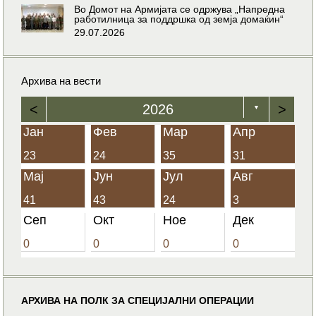
Во Домот на Армијата се одржува „Напредна
работилница за поддршка од земја домаќин“
29.07.2026
Архива на вести
<
2026
>
▼
Јан
Фев
Мар
Апр
23
24
35
31
Мај
Јун
Јул
Авг
41
43
24
3
Сеп
Окт
Ное
Дек
0
0
0
0
АРХИВА НА ПОЛК ЗА СПЕЦИЈАЛНИ ОПЕРАЦИИ