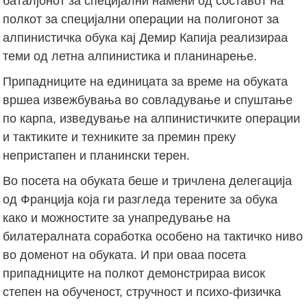
баталјонот за специјални намени од составот на
полкот за специјални операции на полигонот за
алпинистичка обука кај Демир Капија реализираа
теми од летна алпинистика и планинарење.
Припадниците на единицата за време на обуката
вршеа извежбувања во совладување и спуштање
по карпа, изведување на алпинистичките операции
и тактиките и техниките за премин преку
непристапен и планински терен.
Во посета на обуката беше и тричлена делегација
од Франција која ги разгледа терените за обука
како и можностите за унапредување на
билатералната соработка особено на тактичко ниво
во доменот на обуката. И при оваа посета
припадниците на полкот демонстрираа висок
степен на обученост, стручност и психо-физичка