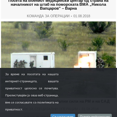
Посета на Воениот медицински центар од страна на
началникот на штаб на поморската ВМА „Никола
Вапцаров“ – Варна
КОМАНДА ЗА ОПЕРАЦИИ
01.08.2018
За време на посетата на нашата
интернет-страницата, вашата
приватност целосно се почитува.
Прелистувајќи ја оваа веб-страница,
Заедничка обука на специјални сили на РМ и на САД
вие се согласувате со политиката на
ПОЛК ЗА СПЕЦИЈАЛНИ ОПЕРАЦИИ
01.08.2018
приватност.
Се согласувам
Повеќе информации