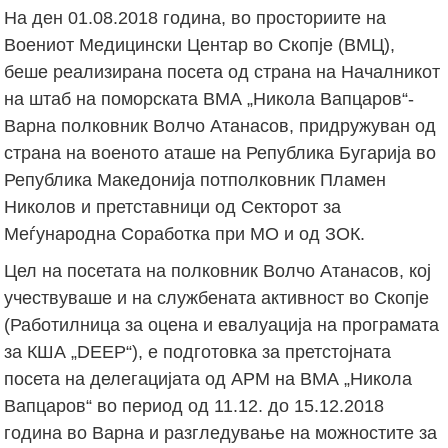
На ден 01.08.2018 година, во просториите на
Воениот Медицински Центар во Скопје (ВМЦ),
беше реализирана посета од страна на Началникот
на штаб на поморската ВМА „Никола Вапцаров“-
Варна полковник Волчо Атанасов, придружуван од
страна на военото аташе на Република Бугарија во
Република Македонија потполковник Пламен
Николов и претставници од Секторот за
Меѓународна Соработка при МО и од ЗОК.
Цел на посетата на полковник Волчо Атанасов, кој
учествуваше и на службената активност во Скопје
(Работилница за оцена и евалуација на програмата
за КША „DEEP“), е подготовка за претстојната
посета на делегацијата од АРМ на ВМА „Никола
Вапцаров“ во период од 11.12. до 15.12.2018
година во Варна и разгледување на можностите за