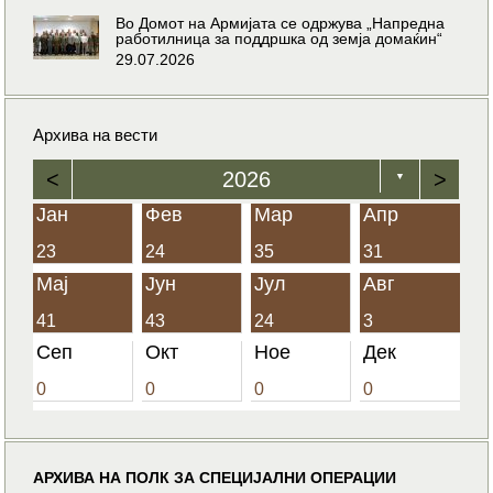
Во Домот на Армијата се одржува „Напредна
работилница за поддршка од земја домаќин“
29.07.2026
Архива на вести
<
2026
>
▼
Јан
Фев
Мар
Апр
23
24
35
31
Мај
Јун
Јул
Авг
41
43
24
3
Сеп
Окт
Ное
Дек
0
0
0
0
АРХИВА НА ПОЛК ЗА СПЕЦИЈАЛНИ ОПЕРАЦИИ