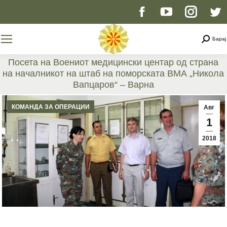
Facebook
YouTube
Instag
T
page
page
page
p
Searc
Барај
opens
opens
opens
o
Посета на Воениот медицински центар од страна
на началникот на штаб на поморската ВМА „Никола
in
in
in
i
Вапцаров“ – Варна
You are here:
new
new
new
n
КОМАНДА ЗА ОПЕРАЦИИ
Авг
1
window
window
windo
w
2018