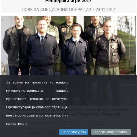
Ренџерски игри 2017
ПОЛК ЗА СПЕЦИЈАЛНИ ОПЕРАЦИИ
24.11.2017
За време на посетата на нашата
интернет-страницата, вашата
приватност целосно се почитува.
Прелистувајќи ја оваа веб-страница,
Посета на вбр од страна на претставници од военото
воздухопловство на ВС на Република Италија
вие се согласувате со политиката на
КОМАНДА ЗА ОПЕРАЦИИ
24.11.2017
приватност.
Се согласувам
Повеќе информации
mil.mk © 2019 Сите права се задржани