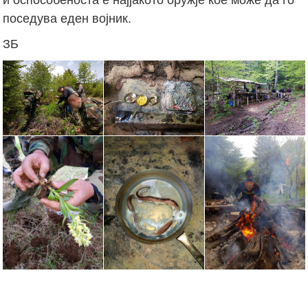
поседува еден војник.
ЗБ