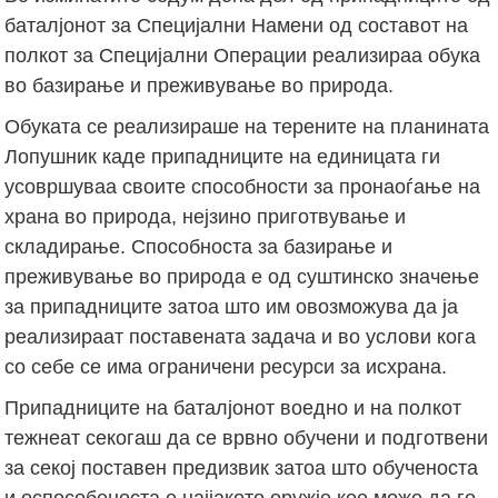
баталјонот за Специјални Намени од составот на
полкот за Специјални Операции реализираа обука
во базирање и преживување во природа.
Обуката се реализираше на терените на планината
Лопушник каде припадниците на единицата ги
усовршуваа своите способности за пронаоѓање на
храна во природа, нејзино приготвување и
складирање. Способноста за базирање и
преживување во природа е од суштинско значење
за припадниците затоа што им овозможува да ја
реализираат поставената задача и во услови кога
со себе се има ограничени ресурси за исхрана.
Припадниците на баталјонот воедно и на полкот
тежнеат секогаш да се врвно обучени и подготвени
за секој поставен предизвик затоа што обученоста
и оспособеноста е најјакото оружје кое може да го