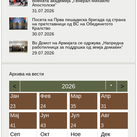
Воената академија „Генерал Михаило
Апостолски“
31.07.2026
Посета на Прва пешадиска бригада од страна
на претставници од ВС на Обединетото
Кралство
30.07.2026
Во Домот на Армијата се одржува „Напредна
работилница за поддршка од земја домаќин“
29.07.2026
Архива на вести
<
2026
>
▼
Јан
Фев
Мар
Апр
23
24
35
31
Мај
Јун
Јул
Авг
41
43
24
3
Сеп
Окт
Ное
Дек