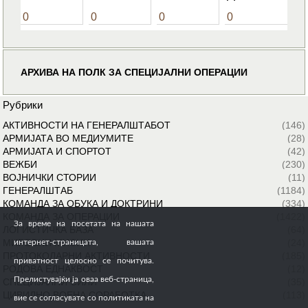
0
0
0
0
АРХИВА НА ПОЛК ЗА СПЕЦИЈАЛНИ ОПЕРАЦИИ
Рубрики
АКТИВНОСТИ НА ГЕНЕРАЛШТАБОТ
(146)
АРМИЈАТА ВО МЕДИУМИТЕ
(28)
АРМИЈАТА И СПОРТОТ
(42)
ВЕЖБИ
(230)
ВОЈНИЧКИ СТОРИИ
(11)
ГЕНЕРАЛШТАБ
(1184)
КОМАНДА ЗА ОБУКА И ДОКТРИНИ
(334)
КОМАНДА ЗА ОПЕРАЦИИ
(1422)
За време на посетата на нашата
ЛОГИСТИЧКА БАЗА
(64)
МИРОВНИ МИСИИ
(24)
интернет-страницата, вашата
ПРОТОКОЛАРНИ АКТИВНОСТИ
(185)
приватност целосно се почитува.
РОДОВА ЕДНАКВОСТ
(12)
Прелистувајќи ја оваа веб-страница,
СПЕЦИЈАЛНИ СИЛИ
(35)
ЦИВИЛНО ВОЕНА СОРАБОТКА
(113)
вие се согласувате со политиката на