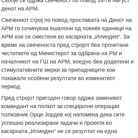
Скопје се одржа свеченост по повод 18-ти Август
денот на АРМ.
Свечениот строј по повод прославата на Денот на
АРМ го сочинуваа ешaлони од повеќе единици на
АРМ кои се сместени во касарната „Илинден“. За
време на свеченоста пред стројот беа прочитани
честитките од Министерот за одбрана на РМ и
началникот на ГШ на АРМ, воедно беа доделени и
стимулативните мерки за припадниците кои
покажале особени резултати во изминатиот
период.
Пред стројот пригоден говор одржа заменикот
командант на полкот за специјални операции
полковник Орце Јордев кој напомена дека сите
успешно реализирани задачи и проекти во
касарната „Илинден“ не се резултат на една