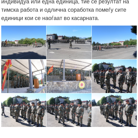
индивидуа или една единица, тие се резултат на
тимска работа и одлична соработка помеѓу сите
единици кои се наоѓаат во касарната.