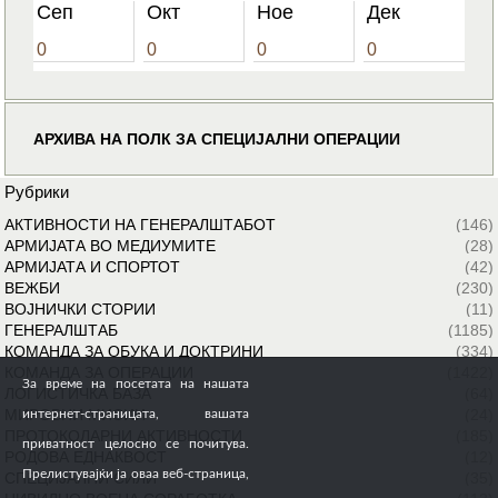
Сеп
Окт
Ное
Дек
0
0
0
0
АРХИВА НА ПОЛК ЗА СПЕЦИЈАЛНИ ОПЕРАЦИИ
Рубрики
АКТИВНОСТИ НА ГЕНЕРАЛШТАБОТ
(146)
АРМИЈАТА ВО МЕДИУМИТЕ
(28)
АРМИЈАТА И СПОРТОТ
(42)
ВЕЖБИ
(230)
ВОЈНИЧКИ СТОРИИ
(11)
ГЕНЕРАЛШТАБ
(1185)
КОМАНДА ЗА ОБУКА И ДОКТРИНИ
(334)
КОМАНДА ЗА ОПЕРАЦИИ
(1422)
За време на посетата на нашата
ЛОГИСТИЧКА БАЗА
(64)
МИРОВНИ МИСИИ
(24)
интернет-страницата, вашата
ПРОТОКОЛАРНИ АКТИВНОСТИ
(185)
приватност целосно се почитува.
РОДОВА ЕДНАКВОСТ
(12)
Прелистувајќи ја оваа веб-страница,
СПЕЦИЈАЛНИ СИЛИ
(35)