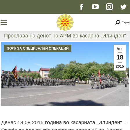
Facebook
YouTube
Instag
T
page
page
page
p
Searc
Барај
opens
opens
opens
o
Прослава на денот на АРМ во касарна „Илинден“
You are here:
in
in
in
i
ПОЛК ЗА СПЕЦИЈАЛНИ ОПЕРАЦИИ
Авг
18
new
new
new
n
2015
window
window
windo
w
Денес 18.08.2015 година во касарната „Илинден“ –