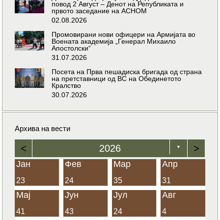
повод 2 Август – Денот на Републиката и
првото заседание на АСНОМ
02.08.2026
Промовирани нови офицери на Армијата во
Воената академија „Генерал Михаило
Апостолски“
31.07.2026
Посета на Прва пешадиска бригада од страна
на претставници од ВС на Обединетото
Кралство
30.07.2026
Архива на вести
<
2026
>
▼
Јан
Фев
Мар
Апр
23
24
35
31
Мај
Јун
Јул
Авг
41
43
24
4