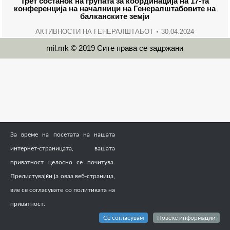
Трет состанок на групата за координација на 17-та
конференција на началници на Генералштабовите на
балканските земји
АКТИВНОСТИ НА ГЕНЕРАЛШТАБОТ
30.04.2024
mil.mk © 2019 Сите права се задржани
За време на посетата на нашата
интернет-страницата, вашата
приватност целосно се почитува.
Прелистувајќи ја оваа веб-страница,
вие се согласувате со политиката на
приватност.
Се согласувам
Повеќе информации