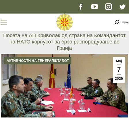
Facebook
YouTube
Instag
T
page
page
page
p
Searc
Барај
opens
opens
opens
o
Посета на АП Криволак од страна на Командантот
на НАТО корпусот за брзо распоредување во
in
in
in
i
Грција
You are here:
new
new
new
n
АКТИВНОСТИ НА ГЕНЕРАЛШТАБОТ
Мај
7
window
window
windo
w
2025