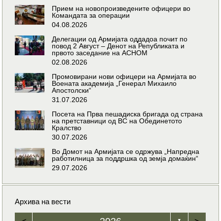
Прием на новопроизведените офицери во
Командата за операции
04.08.2026
Делегации од Армијата оддадоа почит по
повод 2 Август – Денот на Републиката и
првото заседание на АСНОМ
02.08.2026
Промовирани нови офицери на Армијата во
Воената академија „Генерал Михаило
Апостолски“
31.07.2026
Посета на Прва пешадиска бригада од страна
на претставници од ВС на Обединетото
Кралство
30.07.2026
Во Домот на Армијата се одржува „Напредна
работилница за поддршка од земја домаќин“
29.07.2026
Архива на вести
▼