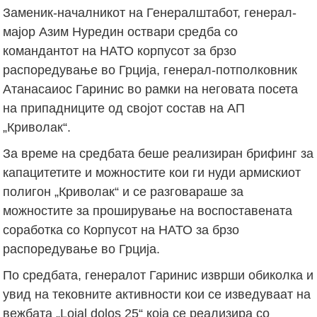
Заменик-началникот на Генералштабот, генерал-
мајор Азим Нуредин оствари средба со
командантот на НАТО корпусот за брзо
распоредување во Грција, генерал-потполковник
Атанасаиос Гаринис во рамки на неговата посета
на припадниците од својот состав на АП
„Криволак“.
За време на средбата беше реализиран брифинг за
капацитетите и можностите кои ги нуди армискиот
полигон „Криволак“ и се разговараше за
можностите за проширување на воспоставената
соработка со Корпусот на НАТО за брзо
распоредување во Грција.
По средбата, генералот Гаринис изврши обиколка и
увид на тековните активности кои се изведуваат на
вежбата „Lojal dolos 25“ која се реализира со