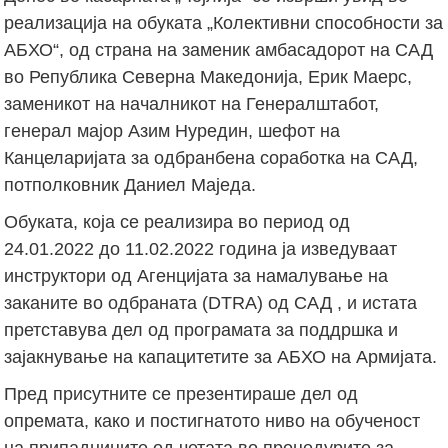
реализација на обуката „Колективни способности за
АБХО“, од страна на заменик амбасадорот на САД
во Република Северна Македонија, Ерик Маерс,
заменикот на началникот на Генералштабот,
генерал мајор Азим Нуредин, шефот на
Канцеларијата за одбранбена соработка на САД,
потполковник Даниел Маједа.
Обуката, која се реализира во период од
24.01.2022 до 11.02.2022 година ја изведуваат
инструктори од Агенцијата за намалување на
заканите во одбраната (DTRA) од САД , и истата
претставува дел од програмата за поддршка и
зајакнување на капацитетите за АБХО на Армијата.
Пред присутните се презентираше дел од
опремата, како и постигнатото ниво на обученост
на припадниците од четата во процедурите за