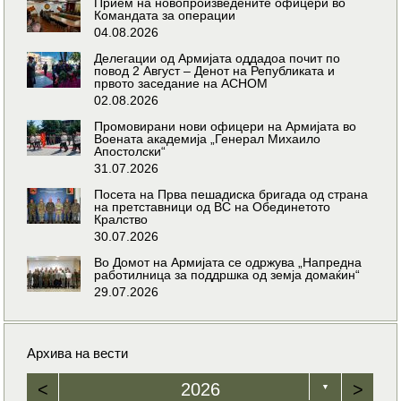
Прием на новопроизведените офицери во
Командата за операции
04.08.2026
Делегации од Армијата оддадоа почит по
повод 2 Август – Денот на Републиката и
првото заседание на АСНОМ
02.08.2026
Промовирани нови офицери на Армијата во
Воената академија „Генерал Михаило
Апостолски“
31.07.2026
Посета на Прва пешадиска бригада од страна
на претставници од ВС на Обединетото
Кралство
30.07.2026
Во Домот на Армијата се одржува „Напредна
работилница за поддршка од земја домаќин“
29.07.2026
Архива на вести
<
2026
>
▼