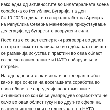
Како една од активностите во билатералната воена
соработка со Република Бугарија на ден
04.10.2023 година, во генералштабот на Армијата
на Република Северна Македонија присуствуваше
делегација од бугарските вооружени сили.
Посетата е со цел експертски разговори во делот
на стратегиското планирање во одбраната при што
се разменија искуства и практики во оваа област
согласно националните и НАТО побарувања и
потреби.
На еднодневните активности во генералштабот
како и врз основа на досегашната соработка во
оваа област се определија понатамошните
активности со кои ќе се унапредува соработката не
само во оваа област туку и во другите сфери на
взаемен интерес кои се однесуваат на НАТО