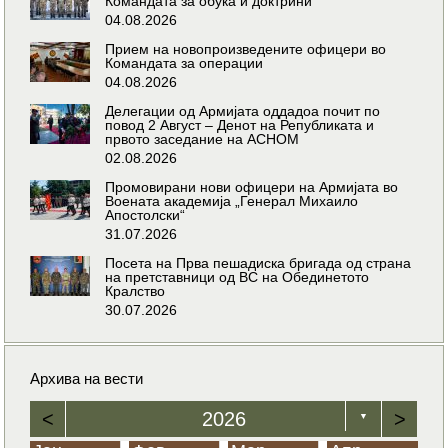
Командата за обука и доктрини
04.08.2026
Прием на новопроизведените офицери во
Командата за операции
04.08.2026
Делегации од Армијата оддадоа почит по
повод 2 Август – Денот на Републиката и
првото заседание на АСНОМ
02.08.2026
Промовирани нови офицери на Армијата во
Воената академија „Генерал Михаило
Апостолски“
31.07.2026
Посета на Прва пешадиска бригада од страна
на претставници од ВС на Обединетото
Кралство
30.07.2026
Архива на вести
<
2026
>
▼