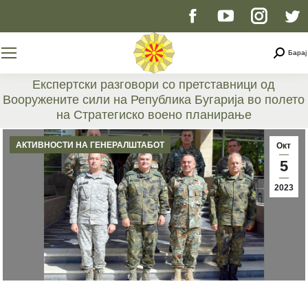
Facebook
YouTube
Instag
T
page
page
page
p
Searc
Барај
opens
opens
opens
o
Експертски разговори со претставници од
Вооружените сили на Република Бугарија во полето
in
in
in
i
на Стратегиско воено планирање
You are here:
new
new
new
n
АКТИВНОСТИ НА ГЕНЕРАЛШТАБОТ
Окт
5
window
window
windo
w
2023