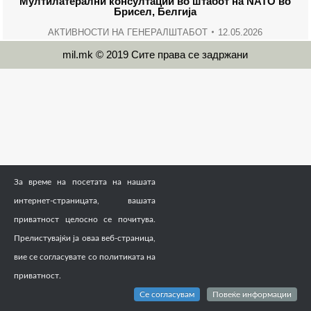
Мултилатерални консултации во штабот на NATO во
Брисел, Белгија
АКТИВНОСТИ НА ГЕНЕРАЛШТАБОТ
12.05.2026
mil.mk © 2019 Сите права се задржани
За време на посетата на нашата
интернет-страницата, вашата
приватност целосно се почитува.
Прелистувајќи ја оваа веб-страница,
вие се согласувате со политиката на
приватност.
Се согласувам
Повеќе информации