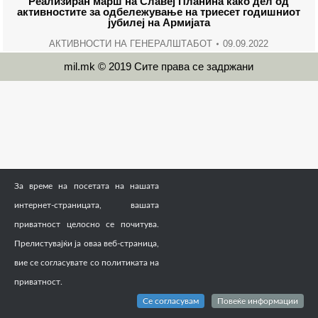
Реализиран марш на Славеј Планина како дел од
активностите за одбележување на триесет годишниот
јубилеј на Армијата
АКТИВНОСТИ НА ГЕНЕРАЛШТАБОТ
09.09.2022
mil.mk © 2019 Сите права се задржани
За време на посетата на нашата
интернет-страницата, вашата
приватност целосно се почитува.
Прелистувајќи ја оваа веб-страница,
вие се согласувате со политиката на
приватност.
Се согласувам
Повеќе информации