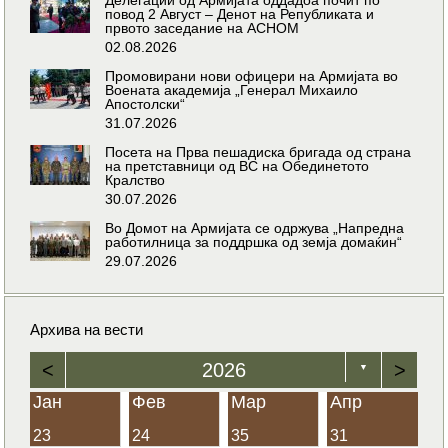
повод 2 Август – Денот на Републиката и
првото заседание на АСНОМ
02.08.2026
Промовирани нови офицери на Армијата во
Воената академија „Генерал Михаило
Апостолски“
31.07.2026
Посета на Прва пешадиска бригада од страна
на претставници од ВС на Обединетото
Кралство
30.07.2026
Во Домот на Армијата се одржува „Напредна
работилница за поддршка од земја домаќин“
29.07.2026
Архива на вести
<
2026
>
▼
Јан
Фев
Мар
Апр
23
24
35
31