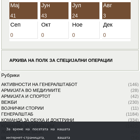
Мај
Јун
Јул
Авг
41
43
24
3
Сеп
Окт
Ное
Дек
0
0
0
0
АРХИВА НА ПОЛК ЗА СПЕЦИЈАЛНИ ОПЕРАЦИИ
Рубрики
АКТИВНОСТИ НА ГЕНЕРАЛШТАБОТ
(146)
АРМИЈАТА ВО МЕДИУМИТЕ
(28)
АРМИЈАТА И СПОРТОТ
(42)
ВЕЖБИ
(230)
ВОЈНИЧКИ СТОРИИ
(11)
ГЕНЕРАЛШТАБ
(1184)
КОМАНДА ЗА ОБУКА И ДОКТРИНИ
(334)
КОМАНДА ЗА ОПЕРАЦИИ
(1422)
За време на посетата на нашата
ЛОГИСТИЧКА БАЗА
(64)
МИРОВНИ МИСИИ
(24)
интернет-страницата, вашата