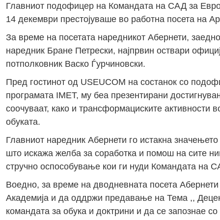
Главниот подофицер на Командата на САД за Евро
14 декември престојуваше во работна посета на А
За време на посетата наредникот Абернети, заедно
наредник Бране Петрески, најпрвин оствари официј
потполковник Васко Ѓурчиновски.
Пред гостинот од USEUCOM на состанок со подофи
програмата IMET, му беа презентирани достигнува
соочуваат, како и трансформациските активности 
обуката.
Главниот наредник Абернети го истакна значењето
што искажа желба за соработка и помош на сите ни
стручно оспособување кои ги нуди Командата на С
Воедно, за време на дводневната посета Абернети
Академија и да оддржи предавање на Тема ,, Децен
командата за обука и доктрини и да се запознае со