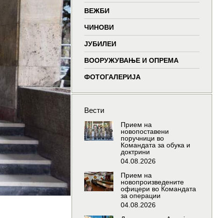
window
window
window
wind
ВЕЖБИ
ЧИНОВИ
ЈУБИЛЕИ
ВООРУЖУВАЊЕ И ОПРЕМА
ФОТОГАЛЕРИЈА
Вести
Прием на
новопоставени
поручници во
Командата за обука и
доктрини
04.08.2026
Прием на
новопроизведените
офицери во Командата
за операции
04.08.2026