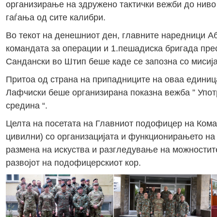
организирање на здружено тактички вежби до ниво 
гаѓања од сите калибри.
Во текот на денешниот ден, главните наредници А
командата за операции и 1.пешадиска бригада прес
Сандански во Штип беше каде се запозна со мисија
Притоа од страна на припадниците на оваа единиц
Лафчиски беше организирана показна вежба ” Упот
средина “.
Целта на посетата на Главниот подофицер на Кома
цивилни) со организацијата и функционирањето на
размена на искуства и разгледување на можностит
развојот на подофицерскиот кор.