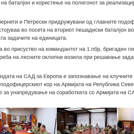
на баталјон и користење на полигонот за реализациј
бернети и Петрески придружувани од главните подо
Јан
Јан
Јан
Јан
Јан
Јан
Јан
Јан
Јан
Јан
Јан
Јан
Јан
тојуваа во посета на вториот пешадиски баталјон во
14
7
9
4
11
12
16
9
13
6
16
11
0
та задачите на единицата.
Мај
Мај
Мај
Мај
Мај
Мај
Мај
Мај
Мај
Мај
Мај
Мај
Мај
а во присуство на командантот на 1.пбр, бригаден г
46
16
28
24
17
12
34
22
37
15
29
41
3
реба на лесните оклопни возила при решавање зада
Сеп
Сеп
Сеп
Сеп
Сеп
Сеп
Сеп
Сеп
Сеп
Сеп
Сеп
Сеп
Сеп
27
40
24
19
18
19
38
42
24
21
30
31
15
ндата на САД за Европа е запознавање на клучните 
 подофицерскиот кор на Армијата на Република Севе
е за унапредување на соработката со Армијата на С