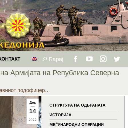
Барај
Search:
КОНТАКТ
Facebook
YouTube
Instagram
Twitt
 на Армијата на Република Северна
page
page
page
page
Главниот подофицер…
opens
opens
opens
open
Дек
in
in
in
in
СТРУКТУРА НА ОДБРАНАТА
14
ИСТОРИЈА
new
new
new
new
2022
МЕЃУНАРОДНИ ОПЕРАЦИИ