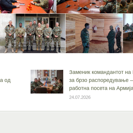
Заменик командантот на
а од
за брзо распоредување –
работна посета на Армиј
24.07.2026