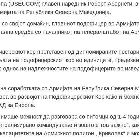
па (USEUCOM) главен наредник Роберт Абернети, во
рмијата на Република Северна Македонија.
 со својот домаќин, главниот подофицер во Армијата
ална средба со началникот на генералштабот на Арм
церскиот кор претставен од дипломираните постар
њата на подофицерскиот кор во единиците, предизви
во однос на надлежностите на подофицерите во изве
 на соработката со Армијата на Република Северна М
воа во развојот на Подофицерскиот Кор како и можно
АД за Европа.
 имаше можност да разговара со питомци од 1-4 год
трализирано командување и зошто е тоа важно”, како
 капацитетите на Армискиот полигон ,,Криволак“ и мо