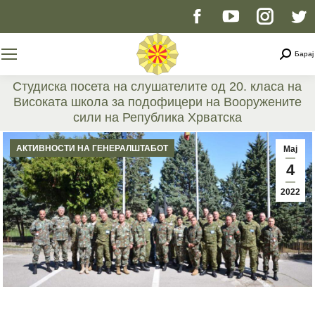
Facebook
YouTube
Instag
T
page
page
page
p
Searc
Барај
opens
opens
opens
o
Студиска посета на слушателите од 20. класа на
Високата школа за подофицери на Вооружените
in
in
in
i
сили на Република Хрватска
You are here:
new
new
new
n
АКТИВНОСТИ НА ГЕНЕРАЛШТАБОТ
Мај
4
window
window
windo
w
2022