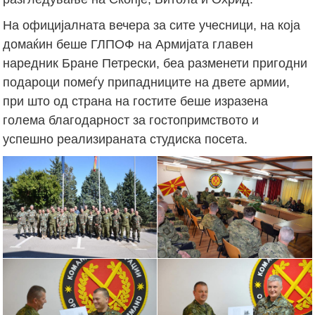
На официјалната вечера за сите учесници, на која
домаќин беше ГЛПОФ на Армијата главен
наредник Бране Петрески, беа разменети пригодни
подароци помеѓу припадниците на двете армии,
при што од страна на гостите беше изразена
голема благодарност за гостопримството и
успешно реализираната студиска посета.