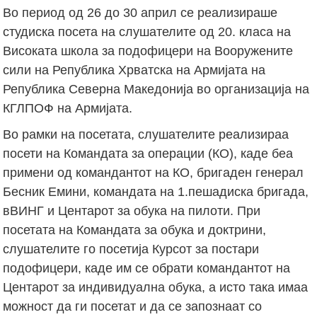
Во период од 26 до 30 април се реализираше
студиска посета на слушателите од 20. класа на
Високата школа за подофицери на Вооружените
сили на Република Хрватска на Армијата на
Република Северна Македонија во организација на
КГЛПОФ на Армијата.
Во рамки на посетата, слушателите реализираа
посети на Командата за операции (КО), каде беа
примени од командантот на КО, бригаден генерал
Бесник Емини, командата на 1.пешадиска бригада,
вВИНГ и Центарот за обука на пилоти. При
посетата на Командата за обука и доктрини,
слушателите го посетија Курсот за постари
подофицери, каде им се обрати командантот на
Центарот за индивидуална обука, а исто така имаа
можност да ги посетат и да се запознаат со