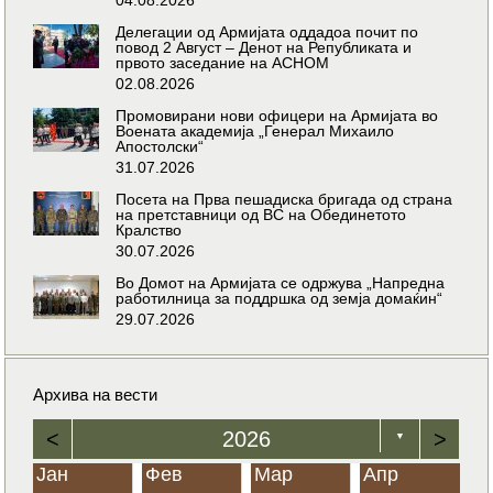
Делегации од Армијата оддадоа почит по
повод 2 Август – Денот на Републиката и
првото заседание на АСНОМ
02.08.2026
Промовирани нови офицери на Армијата во
Воената академија „Генерал Михаило
Апостолски“
31.07.2026
Посета на Прва пешадиска бригада од страна
на претставници од ВС на Обединетото
Кралство
30.07.2026
Во Домот на Армијата се одржува „Напредна
работилница за поддршка од земја домаќин“
29.07.2026
Архива на вести
<
2026
>
▼
Јан
Фев
Мар
Апр