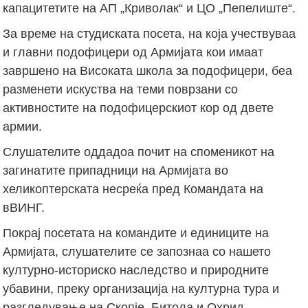
капацитетите на АП „Криволак“ и ЦО „Пепелиште“.
За време на студиската посета, на која учествуваа
и главни подофицери од Армијата кои имаат
завршено на Високата школа за подофицери, беа
разменети искуства на теми поврзани со
активностите на подофицерскиот кор од двете
армии.
Слушателите оддадоа почит на споменикот на
загинатите припадници на Армијата во
хеликоптерската несреќа пред Командата на
вВИНГ.
Покрај посетата на командите и единиците на
Армијата, слушателите се запознаа со нашето
културно-историско наследство и природните
убавини, преку организација на културна тура и
разгледување на Скопје, Битола и Охрид.