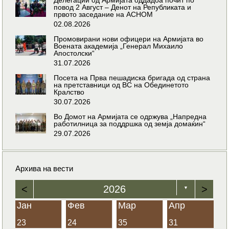
повод 2 Август – Денот на Републиката и
првото заседание на АСНОМ
02.08.2026
Промовирани нови офицери на Армијата во
Воената академија „Генерал Михаило
Апостолски“
31.07.2026
Посета на Прва пешадиска бригада од страна
на претставници од ВС на Обединетото
Кралство
30.07.2026
Во Домот на Армијата се одржува „Напредна
работилница за поддршка од земја домаќин“
29.07.2026
Архива на вести
<
2026
>
▼
Јан
Фев
Мар
Апр
23
24
35
31