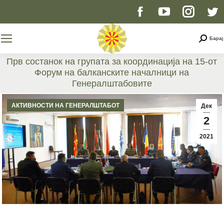
Facebook
YouTube
Instag
T
page
page
page
p
Searc
Барај
opens
opens
opens
o
Прв состанок на групата за координација на 15-от
Форум на балканските началници на
in
in
in
i
Генералштабовите
You are here:
new
new
new
n
АКТИВНОСТИ НА ГЕНЕРАЛШТАБОТ
Дек
2
window
window
windo
w
2021