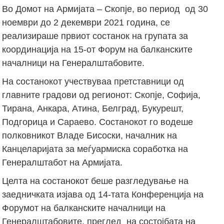
Во Домот на Армијата – Скопје, во период од 30
ноември до 2 декември 2021 година, се
реализираше првиот состанок на групата за
координација на 15-от Форум на балканските
началници на Генералштабовите.
На состанокот учествуваа претставници од
главните градови од регионот: Скопје, Софија,
Тирана, Анкара, Атина, Белград, Букурешт,
Подгорица и Сараево. Состанокот го водеше
полковникот Владе Бисоски, началник на
Канцеларијата за меѓуармиска соработка на
Генералштабот на Армијата.
Целта на состанокот беше разгледување на
заедничката изјава од 14-тата Конференција на
Форумот на балканските началници на
Генералштабовите, преглед на состојбата на