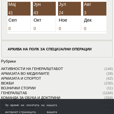
Мај
Јун
Јул
Авг
41
43
24
3
Сеп
Окт
Ное
Дек
0
0
0
0
АРХИВА НА ПОЛК ЗА СПЕЦИЈАЛНИ ОПЕРАЦИИ
Рубрики
АКТИВНОСТИ НА ГЕНЕРАЛШТАБОТ
(146)
АРМИЈАТА ВО МЕДИУМИТЕ
(28)
АРМИЈАТА И СПОРТОТ
(42)
ВЕЖБИ
(230)
ВОЈНИЧКИ СТОРИИ
(11)
ГЕНЕРАЛШТАБ
(1184)
КОМАНДА ЗА ОБУКА И ДОКТРИНИ
(334)
КОМАНДА ЗА ОПЕРАЦИИ
(1422)
За време на посетата на нашата
ЛОГИСТИЧКА БАЗА
(64)
МИРОВНИ МИСИИ
(24)
интернет-страницата, вашата