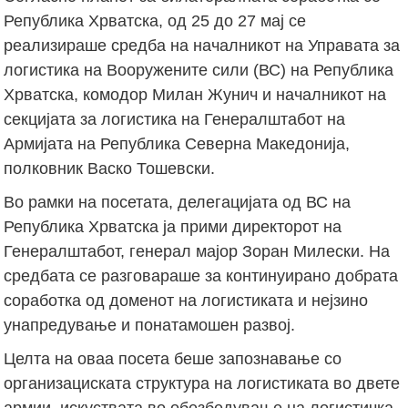
Република Хрватска, од 25 до 27 мај се
реализираше средба на началникот на Управата за
логистика на Вооружените сили (ВС) на Република
Хрватска, комодор Милан Жунич и началникот на
секцијата за логистика на Генералштабот на
Армијата на Република Северна Македонија,
полковник Васко Тошевски.
Во рамки на посетата, делегацијата од ВС на
Република Хрватска ја прими директорот на
Генералштабот, генерал мајор Зоран Милески. На
средбата се разговараше за континуирано добрата
соработка од доменот на логистиката и нејзино
унапредување и понатамошен развој.
Целта на оваа посета беше запознавање со
организациската структура на логистиката во двете
армии, искуствата во обезбедување на логистичка