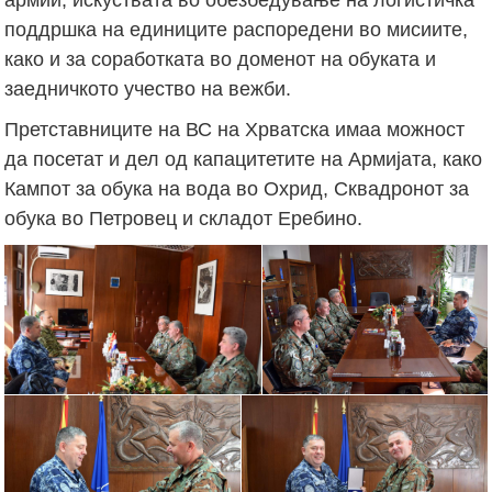
поддршка на единиците распоредени во мисиите,
како и за соработката во доменот на обуката и
заедничкото учество на вежби.
Претставниците на ВС на Хрватска имаа можност
да посетат и дел од капацитетите на Армијата, како
Кампот за обука на вода во Охрид, Сквадронот за
обука во Петровец и складот Еребино.