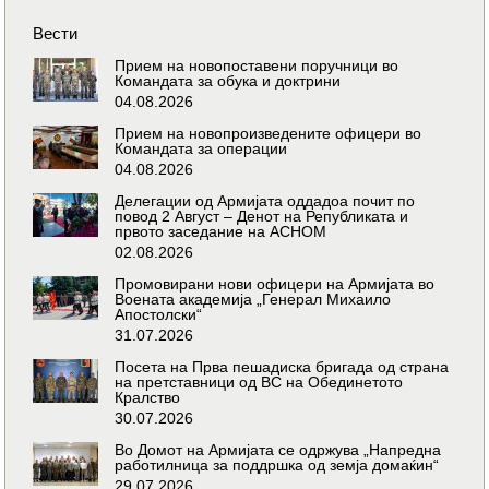
Вести
Прием на новопоставени поручници во
Командата за обука и доктрини
04.08.2026
Прием на новопроизведените офицери во
Командата за операции
04.08.2026
Делегации од Армијата оддадоа почит по
повод 2 Август – Денот на Републиката и
првото заседание на АСНОМ
02.08.2026
Промовирани нови офицери на Армијата во
Воената академија „Генерал Михаило
Апостолски“
31.07.2026
Посета на Прва пешадиска бригада од страна
на претставници од ВС на Обединетото
Кралство
30.07.2026
Во Домот на Армијата се одржува „Напредна
работилница за поддршка од земја домаќин“
29.07.2026