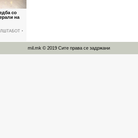
едба со
ерали на
АЛШТАБОТ
mil.mk © 2019 Сите права се задржани