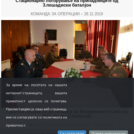
Стационарно логорување на припадниците од
3.пешадиски баталјон
КОМАНДА ЗА ОПЕРАЦИИ
28.11.2019
За време на посетата на нашата
интернет-страницата, вашата
приватност целосно се почитува.
Прелистувајќи ја оваа веб-страница,
Работна средба со делегација на Вооружените Сили на
Република Словенија
вие се согласувате со политиката на
АКТИВНОСТИ НА ГЕНЕРАЛШТАБОТ
28.11.2019
приватност.
Се согласувам
Повеќе информации