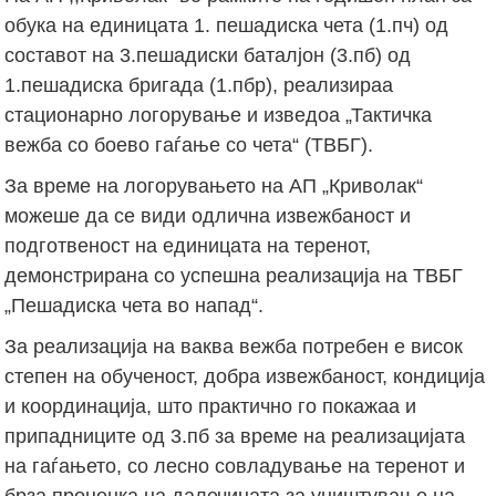
обука на единицата 1. пешадиска чета (1.пч) од
составот на 3.пешадиски баталјон (3.пб) од
1.пешадиска бригада (1.пбр), реализираа
стационарно логорување и изведоа „Тактичка
вежба со боево гаѓање со чета“ (ТВБГ).
За време на логорувањето на АП „Криволак“
можеше да се види одлична извежбаност и
подготвеност на единицата на теренот,
демонстрирана со успешна реализација на ТВБГ
„Пешадиска чета во напад“.
За реализација на ваква вежба потребен е висок
степен на обученост, добра извежбаност, кондиција
и координација, што практично го покажаа и
припадниците од 3.пб за време на реализацијата
на гаѓањето, со лесно совладување на теренот и
брза проценка на далечината за уништување на