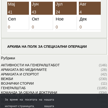
Мај
Јун
Јул
Авг
41
43
24
4
Сеп
Окт
Ное
Дек
0
0
0
0
АРХИВА НА ПОЛК ЗА СПЕЦИЈАЛНИ ОПЕРАЦИИ
Рубрики
АКТИВНОСТИ НА ГЕНЕРАЛШТАБОТ
(146)
АРМИЈАТА ВО МЕДИУМИТЕ
(28)
АРМИЈАТА И СПОРТОТ
(42)
ВЕЖБИ
(230)
ВОЈНИЧКИ СТОРИИ
(11)
ГЕНЕРАЛШТАБ
(1185)
КОМАНДА ЗА ОБУКА И ДОКТРИНИ
(334)
КОМАНДА ЗА ОПЕРАЦИИ
(1422)
За време на посетата на нашата
ЛОГИСТИЧКА БАЗА
(64)
МИРОВНИ МИСИИ
(24)
интернет-страницата, вашата