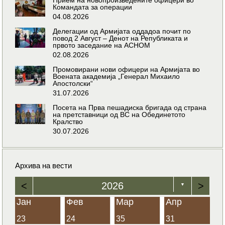
Командата за операции
04.08.2026
Делегации од Армијата оддадоа почит по
повод 2 Август – Денот на Републиката и
првото заседание на АСНОМ
02.08.2026
Промовирани нови офицери на Армијата во
Воената академија „Генерал Михаило
Апостолски“
31.07.2026
Посета на Прва пешадиска бригада од страна
на претставници од ВС на Обединетото
Кралство
30.07.2026
Архива на вести
<
2026
>
▼
Јан
Фев
Мар
Апр
23
24
35
31