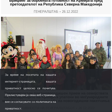
Брифинг за борбената готовност на Армијата пред
претседателот на Република Северна Македонија
ГЕНЕРАЛШТАБ
26.12.2022
За време на посетата на нашата
интернет-страницата, вашата
приватност целосно се почитува.
Традиционален предновогодишен прием на семејствата
Прелистувајќи ја оваа веб-страница,
на припадниците на Армијата упатени во меѓународните
мировни операции и поделба на новогодишни пакетчиња
вие се согласувате со политиката на
АКТИВНОСТИ НА ГЕНЕРАЛШТАБОТ
26.12.2022
приватност.