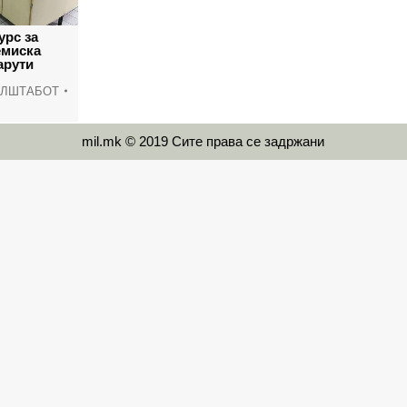
урс за
емиска
арути
АЛШТАБОТ
mil.mk © 2019 Сите права се задржани