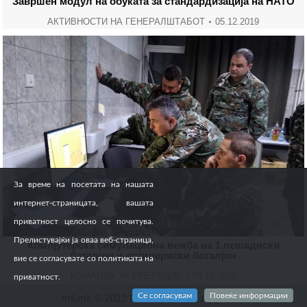
Завршен модул на обуката за стандардизација на НАТО
АКТИВНОСТИ НА ГЕНЕРАЛШТАБОТ
05.12.2019
За време на посетата на нашата
интернет-страницата, вашата
приватност целосно се почитува.
Прелистувајќи ја оваа веб-страница,
Компјутерска симулациона вежба на 1.пешадиски
баталјон и артилериски баталјон
вие се согласувате со политиката на
КОМАНДА ЗА ОПЕРАЦИИ
05.12.2019
приватност.
Се согласувам
Повеќе информации
mil.mk © 2019 Сите права се задржани