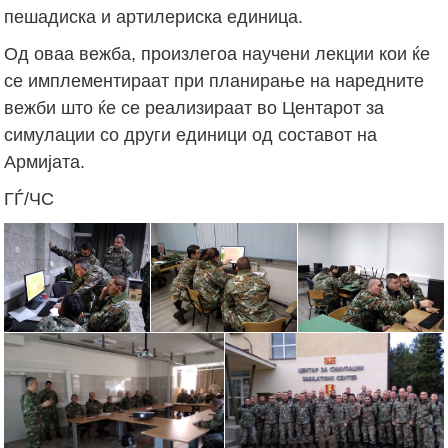
пешадиска и артилериска единица.
Од оваа вежба, произлегоа научени лекции кои ќе
се имплементираат при планирање на наредните
вежби што ќе се реализираат во Центарот за
симулации со други единици од составот на
Армијата.
ГЃ/ЧС