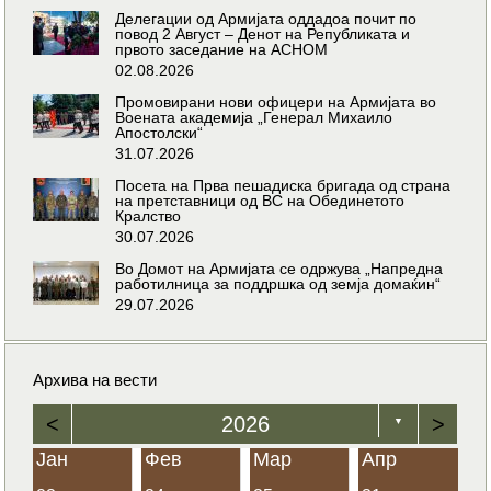
Делегации од Армијата оддадоа почит по
повод 2 Август – Денот на Републиката и
првото заседание на АСНОМ
02.08.2026
Промовирани нови офицери на Армијата во
Воената академија „Генерал Михаило
Апостолски“
31.07.2026
Посета на Прва пешадиска бригада од страна
на претставници од ВС на Обединетото
Кралство
30.07.2026
Во Домот на Армијата се одржува „Напредна
работилница за поддршка од земја домаќин“
29.07.2026
Архива на вести
<
2026
>
▼
Јан
Фев
Мар
Апр