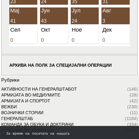
23
24
35
31
Мај
Јун
Јул
Авг
41
43
24
3
Сеп
Окт
Ное
Дек
0
0
0
0
АРХИВА НА ПОЛК ЗА СПЕЦИЈАЛНИ ОПЕРАЦИИ
Рубрики
АКТИВНОСТИ НА ГЕНЕРАЛШТАБОТ
(146)
АРМИЈАТА ВО МЕДИУМИТЕ
(28)
АРМИЈАТА И СПОРТОТ
(42)
ВЕЖБИ
(230)
ВОЈНИЧКИ СТОРИИ
(11)
ГЕНЕРАЛШТАБ
(1184)
КОМАНДА ЗА ОБУКА И ДОКТРИНИ
(334)
КОМАНДА ЗА ОПЕРАЦИИ
(1422)
За време на посетата на нашата
ЛОГИСТИЧКА БАЗА
(64)