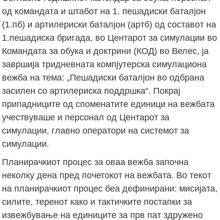
од командата и штабот на 1. пешадиски баталјон
(1.пб) и артилериски баталјон (артб) од составот на
1.пешадиска бригада, во Центарот за симулации во
Командата за обука и доктрини (КОД) во Велес, ја
завршија тридневната компјутерска симулациона
вежба на тема: „Пешадиски баталјон во одбрана
засилен со артилериска поддршка“. Покрај
припадниците од споменатите единици на вежбата
учествуваше и персонал од Центарот за
симулации, главно оператори на системот за
симулации.
Планирачкиот процес за оваа вежба започна
неколку дена пред почетокот на вежбата. Во текот
на планирачкиот процес беа дефинирани: мисијата,
силите, теренот како и тактичките постапки за
извежбување на единиците за прв пат здружено