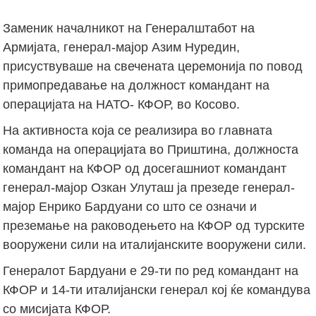
Заменик началникот на Генералштабот на
Армијата, генерал-мајор Азим Нуредин,
присуствуваше на свечената церемонија по повод
примопредавање на должност командант на
операцијата на НАТО- КФОР, во Косово.
На активноста која се реализира во главната
команда на операцијата во Приштина, должноста
командант на КФОР од досегашниот командант
генерал-мајор Озкан Улуташ ја презеде генерал-
мајор Енрико Бардуани со што се означи и
преземање на раководењето на КФОР од турските
вооружени сили на италијанските вооружени сили.
Генералот Бардуани е 29-ти по ред командант на
КФОР и 14-ти италијански генерал кој ќе командува
со мисијата КФОР.