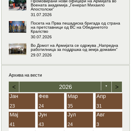
Промовирани нови офицери на Армијата во
Воената академија „Генерал Михаило
Апостолски“
31.07.2026
Посета на Прва пешадиска бригада од страна
на претставници од ВС на Обединетото
Кралство
30.07.2026
Во Домот на Армијата се одржува „Напредна
работилница за поддршка од земја домаќин“
29.07.2026
Архива на вести
<
2026
>
▼
Јан
Фев
Мар
Апр
23
24
35
31
Мај
Јун
Јул
Авг
41
43
24
3