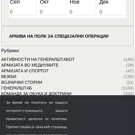
Сеп
Окт
Ное
Дек
0
0
0
0
АРХИВА НА ПОЛК ЗА СПЕЦИЈАЛНИ ОПЕРАЦИИ
Рубрики
АКТИВНОСТИ НА ГЕНЕРАЛШТАБОТ
(146)
АРМИЈАТА ВО МЕДИУМИТЕ
(28)
АРМИЈАТА И СПОРТОТ
(42)
ВЕЖБИ
(230)
ВОЈНИЧКИ СТОРИИ
(11)
ГЕНЕРАЛШТАБ
(1184)
КОМАНДА ЗА ОБУКА И ДОКТРИНИ
(334)
КОМАНДА ЗА ОПЕРАЦИИ
(1422)
За време на посетата на нашата
ЛОГИСТИЧКА БАЗА
(64)
МИРОВНИ МИСИИ
(24)
интернет-страницата, вашата
ПРОТОКОЛАРНИ АКТИВНОСТИ
(185)
приватност целосно се почитува.
РОДОВА ЕДНАКВОСТ
(12)
Прелистувајќи ја оваа веб-страница,
СПЕЦИЈАЛНИ СИЛИ
(35)
ЦИВИЛНО ВОЕНА СОРАБОТКА
(113)