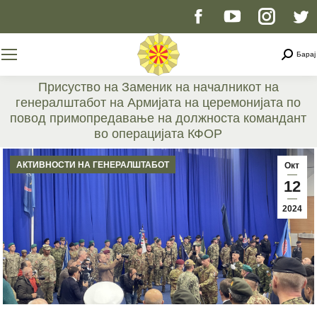
Facebook
YouTube
Instag
T
page
page
page
p
Searc
Барај
opens
opens
opens
o
Присуство на Заменик на началникот на
генералштабот на Армијата на церемонијата по
in
in
in
i
повод примопредавање на должноста командант
во операцијата КФОР
new
new
new
n
You are here:
АКТИВНОСТИ НА ГЕНЕРАЛШТАБОТ
Окт
window
window
windo
w
12
2024