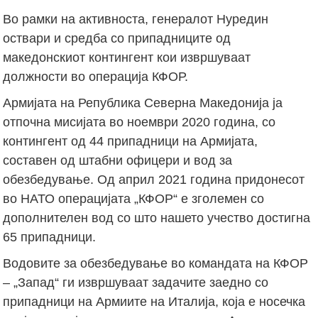
Во рамки на активноста, генералот Нуредин
оствари и средба со припадниците од
македонскиот контингент кои извршуваат
должности во операција КФОР.
Армијата на Република Северна Македонија ја
отпочна мисијата во ноември 2020 година, со
контингент од 44 припадници на Армијата,
составен од штабни офицери и вод за
обезбедување. Од април 2021 година придонесот
во НАТО операцијата „КФОР“ е зголемен со
дополнителен вод со што нашето учество достигна
65 припадници.
Водовите за обезбедување во командата на КФОР
– „Запад“ ги извршуваат задачите заедно со
припадници на Армиите на Италија, која е носечка