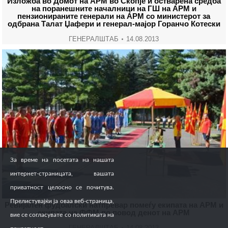
Изложба во Домот на АРМ во Скопје и остварена средба
на поранешните началници на ГШ на АРМ и
пензионираните генерали на АРМ со министерот за
одбрана Талат Џафери и генерал-мајор Горанчо Котески
ГЕНЕРАЛШТАБ
14.08.2013
За време на посетата на нашата
интернет-страницата, вашата
приватност целосно се почитува.
Прелистувајќи ја оваа веб-страница,
Ревијален фудбалски натпревар помеѓу екипата на АРМ и
екипата на ФФМ по повод денот на АРМ
вие се согласувате со политиката на
ГЕНЕРАЛШТАБ
14.08.2013