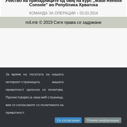
Учество на припадниците од бвнј на курс „Mase Remote
Console“ во Република Хрватска
КОМАНДА ЗА ОПЕРАЦИИ
03.03.2014
mil.mk © 2019 Сите права се задржани
За време на посетата на нашата
интернет-страницата, вашата
приватност целосно се почитува.
Прелистувајќи ја оваа веб-страница,
вие се согласувате со политиката на
приватност.
Се согласувам
Повеќе информации