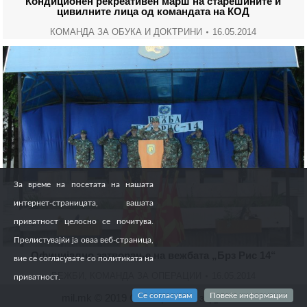
Кондиционен рекреативен марш на старешините и
цивилните лица од командата на КОД
КОМАНДА ЗА ОБУКА И ДОКТРИНИ
16.05.2014
За време на посетата на нашата
интернет-страницата, вашата
приватност целосно се почитува.
Прелистувајќи ја оваа веб-страница,
Официјално затворање на вежбата „Брз Рис 14“
вие се согласувате со политиката на
ВЕЖБИ
,
КОМАНДА ЗА ОПЕРАЦИИ
16.05.2014
приватност.
Се согласувам
Повеќе информации
mil.mk © 2019 Сите права се задржани