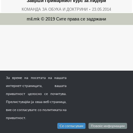
Заврши Примарниот курс за лидери
КОМАНДА ЗА ОБУКА И ДОКТРИНИ
23.05.2014
mil.mk © 2019 Сите права се задржани
За време на посетата на нашата
интернет-страницата, вашата
приватност целосно се почитува.
Прелистувајќи ја оваа веб-страница,
вие се согласувате со политиката на
приватност.
Се согласувам
Повеќе информации