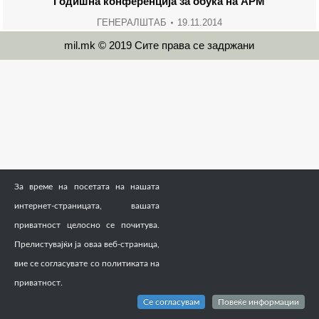
Годишна конференција за обука на АРМ
ГЕНЕРАЛШТАБ
19.11.2014
mil.mk © 2019 Сите права се задржани
За време на посетата на нашата
интернет-страницата, вашата
приватност целосно се почитува.
Прелистувајќи ја оваа веб-страница,
вие се согласувате со политиката на
приватност.
Се согласувам
Повеќе информации