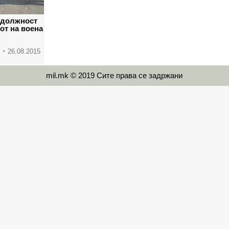
 должност
от на воена
26.08.2015
mil.mk © 2019 Сите права се задржани