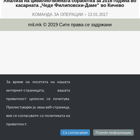
Анализа на цивилно-воената соработка за 2016 година во
касарната „Чеде Филиповски-Даме“ во Кичево
КОМАНДА ЗА ОПЕРАЦИИ
13.01.2017
mil.mk © 2019 Сите права се задржани
За време на посетата на нашата
интернет-страницата, вашата
приватност целосно се почитува.
Прелистувајќи ја оваа веб-страница,
вие се согласувате со политиката на
приватност.
Се согласувам
Повеќе информации