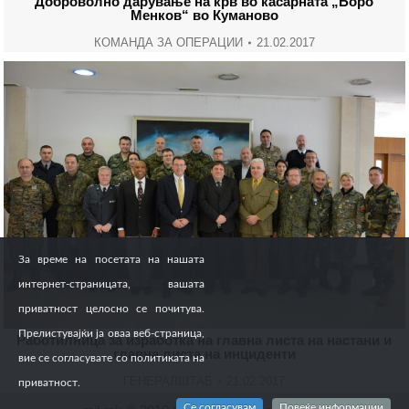
Доброволно дарување на крв во касарната „Боро
Менков“ во Куманово
КОМАНДА ЗА ОПЕРАЦИИ
21.02.2017
За време на посетата на нашата
интернет-страницата, вашата
приватност целосно се почитува.
Прелистувајќи ја оваа веб-страница,
Работилница за изработка на главна листа на настани и
главна листа на инциденти
вие се согласувате со политиката на
ГЕНЕРАЛШТАБ
21.02.2017
приватност.
Се согласувам
Повеќе информации