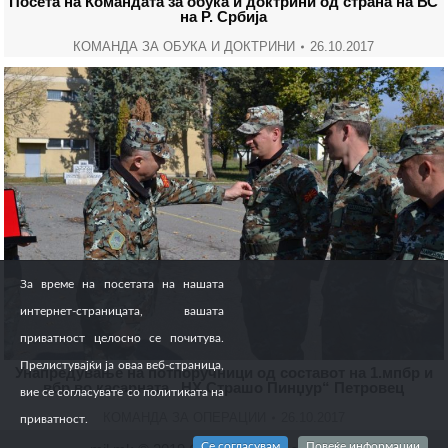
Посета на Командата за обука и доктрини од страна на ВС
на Р. Србија
КОМАНДА ЗА ОБУКА И ДОКТРИНИ
26.10.2017
За време на посетата на нашата
интернет-страницата, вашата
приватност целосно се почитува.
Прелистувајќи ја оваа веб-страница,
Унапредување на потпоручници од составот на 1.мпбр и
вбр во касарната „НХ Страшо Пинџур“ Петровец
вие се согласувате со политиката на
КОМАНДА ЗА ОПЕРАЦИИ
26.10.2017
приватност.
Се согласувам
Повеќе информации