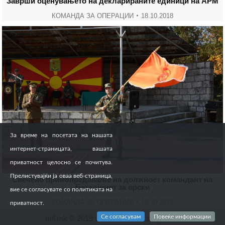
Заврши оценувањето на декларираните единици на АРМ
КОМАНДА ЗА ОПЕРАЦИИ
18.10.2018
За време на посетата на нашата
интернет-страницата, вашата
приватност целосно се почитува.
Прелистувајќи ја оваа веб-страница,
Свечено примопредавање на должност командант на
Баталјонот за врски
вие се согласувате со политиката на
КОМАНДА ЗА ОПЕРАЦИИ
18.10.2018
приватност.
Се согласувам
Повеќе информации
mil.mk © 2019 Сите права се задржани