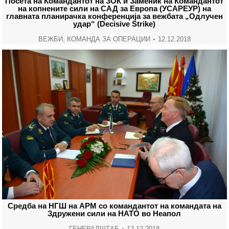
Посета на Командантот на ЗОК и Заменик на Командантот
на копнените сили на САД за Европа (УСАРЕУР) на
главната планирачка конференција за вежбата „Одлучен
удар“ (Decisive Strike)
ВЕЖБИ
,
КОМАНДА ЗА ОПЕРАЦИИ
12.12.2018
Средба на НГШ на АРМ со командантот на командата на
Здружени сили на НАТО во Неапол
ГЕНЕРАЛШТАБ
12.12.2018